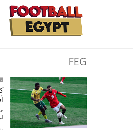
FEG
كأ
ك
أف
حج
أم
ديسم