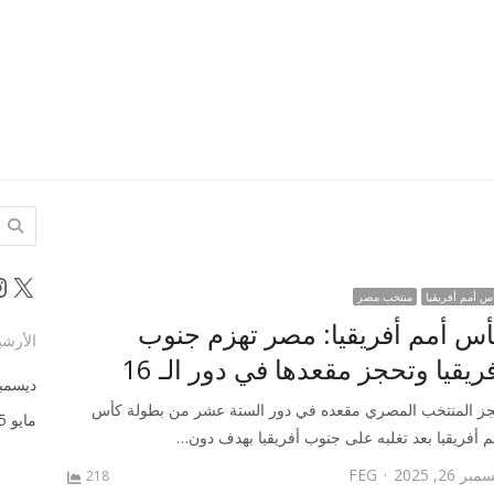
البحث
عن:
m
X
س أمم أفريقيا
منتخب مصر
أس أمم أفريقيا: مصر تهزم جنوب
الأرش
ريقيا وتحجز مقعدها في دور الـ 16
ديسمبر 5
ز المنتخب المصري مقعده في دور الستة عشر من بطولة كأس
مايو 2025
م أفريقيا بعد تغلبه على جنوب أفريقيا بهدف دون…
Author
بر 26, 2025
FEG
218